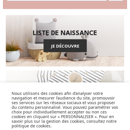
LISTE DE NAISSANCE
JE DÉCOUVRE
CARTES CADEAUX
Nous utilisons des cookies afin d’analyser votre
navigation et mesurer l’audience du site, promouvoir
JE DÉCOUVRE
ses services sur les réseaux sociaux et vous proposer
du contenu personnalisé. Vous pouvez paramétrer vos
choix pour individuellement accepter ou non ces
cookies en cliquant sur « PERSONNALISER ». Pour en
savoir plus sur la gestion des cookies, consultez notre
politique de cookies
.
Pionnier du WEB, leader français de la distribution