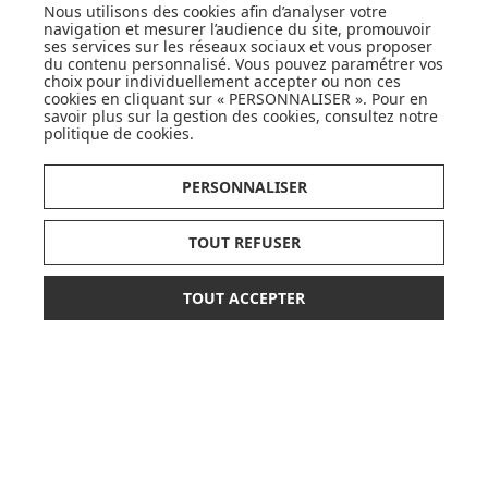
Nous utilisons des cookies afin d’analyser votre
navigation et mesurer l’audience du site, promouvoir
ses services sur les réseaux sociaux et vous proposer
du contenu personnalisé. Vous pouvez paramétrer vos
choix pour individuellement accepter ou non ces
cookies en cliquant sur « PERSONNALISER ». Pour en
savoir plus sur la gestion des cookies, consultez notre
politique de cookies
.
CARTES CADEAUX
PERSONNALISER
JE DÉCOUVRE
TOUT REFUSER
TOUT ACCEPTER
Pionnier du WEB, leader français de la distribution
*
23,40 €
39,00 €
AJOUTER AU PANIER
sélective en puériculture depuis plus de 15 ans,
Made In Bébé est heureux d'accompagner chaque
jour parents, familles et enfants.
Avec sa boutique en ligne spécialisée dans la
puériculture, Made in Bébé vous propose plus de
20 000 références et une sélection de plus de 300
marques.
Que ce soit pour préparer l'arrivée d'un heureux