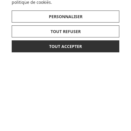
politique de cookies
.
LISTE DE NAISSANCE
PERSONNALISER
JE DÉCOUVRE
TOUT REFUSER
TOUT ACCEPTER
*
25,50 €
29,90 €
AJOUTER AU PANIER
CARTES CADEAUX
JE DÉCOUVRE
Pionnier du WEB, leader français de la distribution
sélective en puériculture depuis plus de 15 ans,
Made In Bébé est heureux d'accompagner chaque
jour parents, familles et enfants.