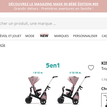
DÉCOUVREZ LE MAGAZINE MADE IN BÉBÉ ÉDITION #05
Grandir dehors : Premières aventures en famille !
ÉVEIL ET JOUET
MODE
MARQUES
PERSONNALISER
CA
ycle
KI
Tri
179
Cho