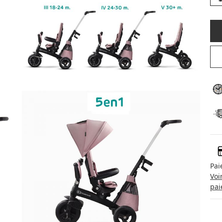
Pai
Voi
pai