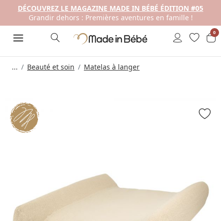
DÉCOUVREZ LE MAGAZINE MADE IN BÉBÉ ÉDITION #05
Grandir dehors : Premières aventures en famille !
0
...
Beauté et soin
Matelas à langer