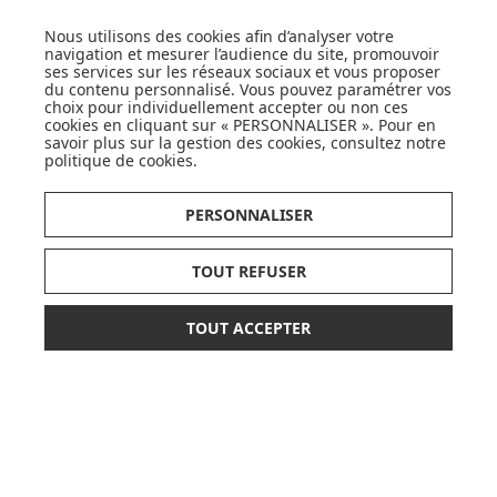
Nous utilisons des cookies afin d’analyser votre
navigation et mesurer l’audience du site, promouvoir
ses services sur les réseaux sociaux et vous proposer
du contenu personnalisé. Vous pouvez paramétrer vos
choix pour individuellement accepter ou non ces
LISTE DE NAISSANCE
cookies en cliquant sur « PERSONNALISER ». Pour en
savoir plus sur la gestion des cookies, consultez notre
politique de cookies
.
JE DÉCOUVRE
PERSONNALISER
TOUT REFUSER
TOUT ACCEPTER
*
CARTES CADEAUX
79,90 €
AJOUTER AU PANIER
JE DÉCOUVRE
ou paiement
3 x 26,63 €
sans frais
Pionnier du WEB, leader français de la distribution