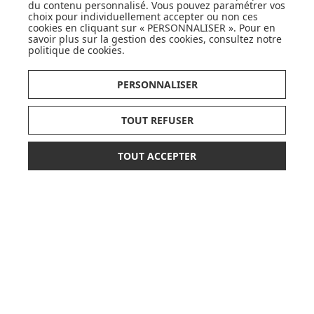
du contenu personnalisé. Vous pouvez paramétrer vos
choix pour individuellement accepter ou non ces
cookies en cliquant sur « PERSONNALISER ». Pour en
savoir plus sur la gestion des cookies, consultez notre
politique de cookies
.
LISTE DE NAISSANCE
PERSONNALISER
JE DÉCOUVRE
TOUT REFUSER
TOUT ACCEPTER
15,90 €
AJOUTER AU PANIER
CARTES CADEAUX
JE DÉCOUVRE
Pionnier du WEB, leader français de la distribution