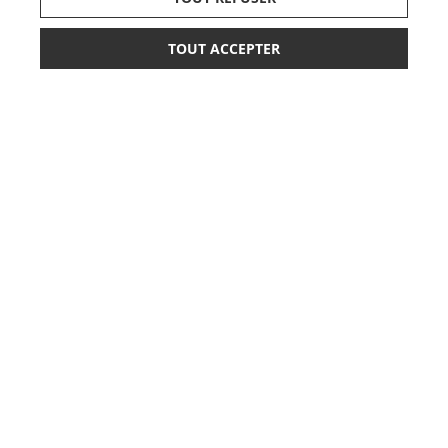
TOUT ACCEPTER
*
208,90 €
AJOUTER AU PANIER
DÉCOUVRIR LA MARQUE
ou paiement
3 x 69,63 €
sans frais
SUIVEZ NOS ACTUS,
NOUVEAUTÉS, OFFRES...
OK
LISTE DE NAISSANCE