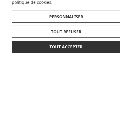
politique de cookies
.
PERSONNALISER
TOUT REFUSER
LISTE DE NAISSANCE
TOUT ACCEPTER
19,90 €
24,90 €
JE DÉCOUVRE
AJOUTER AU PANIER
CARTES CADEAUX
JE DÉCOUVRE