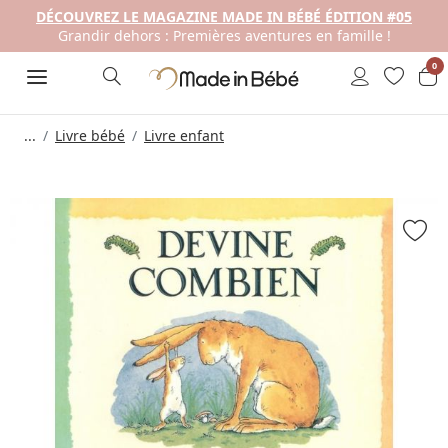
DÉCOUVREZ LE MAGAZINE MADE IN BÉBÉ ÉDITION #05
Grandir dehors : Premières aventures en famille !
0
...
Livre bébé
Livre enfant