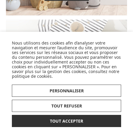
CARTES CADEAUX
Nous utilisons des cookies afin d’analyser votre
navigation et mesurer l’audience du site, promouvoir
JE DÉCOUVRE
ses services sur les réseaux sociaux et vous proposer
du contenu personnalisé. Vous pouvez paramétrer vos
choix pour individuellement accepter ou non ces
cookies en cliquant sur « PERSONNALISER ». Pour en
savoir plus sur la gestion des cookies, consultez notre
politique de cookies
.
Pionnier du WEB, leader français de la distribution
sélective en puériculture depuis plus de 15 ans,
PERSONNALISER
Made In Bébé est heureux d'accompagner chaque
jour parents, familles et enfants.
Avec sa boutique en ligne spécialisée dans la
TOUT REFUSER
puériculture, Made in Bébé vous propose plus de
20 000 références et une sélection de plus de 300
TOUT ACCEPTER
marques.
Que ce soit pour préparer l'arrivée d'un heureux