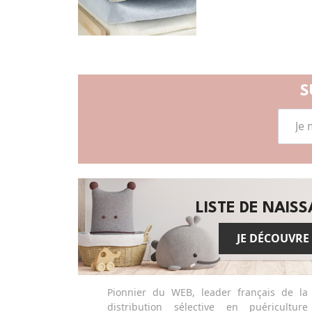
S
LISTE DE NAIS
JE DÉCOUVRE
Pionnier du WEB, leader français de la
distribution sélective en puériculture