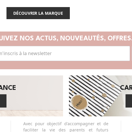
DÉCOUVRIR LA MARQUE
UIVEZ NOS ACTUS,
NOUVEAUTÉS, OFFRES.
SANCE
CA
Avec pour objectif d'accompagner et de
faciliter la vie des parents et futurs