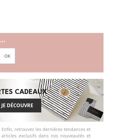
..
OK
RTES CADEAUX
JE DÉCOUVRE
Enfin, retrouvez les dernières tendances et
articles exclusifs dans nos nouveautés et