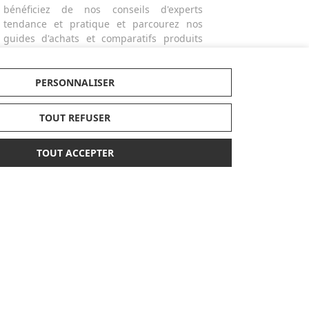
bénéficiez de nos conseils d'experts
tendance et pratique et parcourez nos
guides d'achats et comparatifs produits
actualisés dans notre magazine dédié.
Made in Bébé propose des services
différenciants et personnalisés comme la
PERSONNALISER
broderie ou la gravure des produits ou
bien la possibilité de créer des listes de
TOUT REFUSER
naissances avec facilité. Alors n'hésitez
plus ! Personnalisez vos cadeaux ! Craquez
TOUT ACCEPTER
pour nos broderies et offrez un sac à dos,
un bavoir, un protège-carnet de santé ou
un doudou personnalisé avec le prénom
de l'enfant.
PAIEMENT