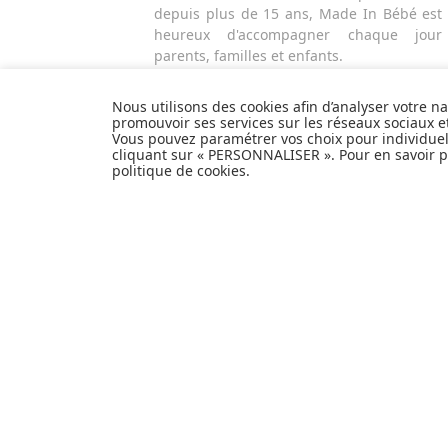
depuis plus de 15 ans, Made In Bébé est
heureux d'accompagner chaque jour
parents, familles et enfants.
Avec sa boutique en ligne spécialisée
dans la puériculture, Made in Bébé vous
Nous utilisons des cookies afin d’analyser votre n
propose plus de 20 000 références et une
promouvoir ses services sur les réseaux sociaux 
Vous pouvez paramétrer vos choix pour individue
sélection de plus de 300 marques.
cliquant sur « PERSONNALISER ». Pour en savoir pl
Que ce soit pour préparer l'arrivée d'un
politique de cookies
.
heureux événement ou faire plaisir à vos
proches et à vous-même, découvrez tout
notre univers et articles de produits de
puériculture, équipement bébé, hygiène
et nécessaire de toilette, alimentation et
repas, sécurité de l'enfant, poussettes,
mobilier et décoration pour la chambre de
bébé, jouets d'éveil et autres cadeaux de
naissance...
EXPÉDITION