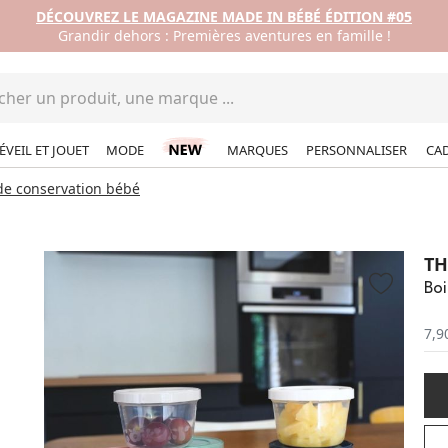
DÉCOUVREZ LE MAGAZINE MADE IN BÉBÉ ÉDITION #05
Grandir dehors : Premières aventures en famille !
ÉVEIL ET JOUET
MODE
MARQUES
PERSONNALISER
CA
de conservation bébé
T
Boi
7,9