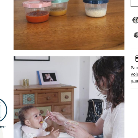
Pai
Voi
pai