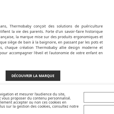
ans, Thermobaby conçoit des solutions de puériculture
ifient la vie des parents. Forte d'un savoir-faire historique
 française, la marque mise sur des produits ergonomiques et
ique siège de bain à la baignoire, en passant par les pots et
tes, chaque création Thermobaby allie design moderne et
pour accompagner l'éveil et l'autonomie de votre enfant en
DÉCOUVRIR LA MARQUE
avigation et mesurer l’audience du site,
UIVEZ NOS ACTUS,
NOUVEAUTÉS, OFFRES.
et vous proposer du contenu personnalisé.
llement accepter ou non ces cookies en
us sur la gestion des cookies, consultez notre