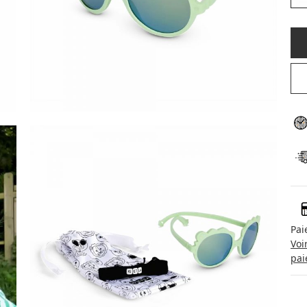
Pai
Voi
pai