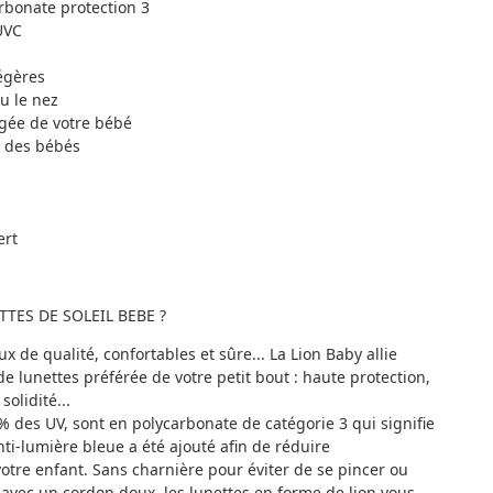
rbonate protection 3
UVC
égères
u le nez
ngée de votre bébé
e des bébés
ert
TES DE SOLEIL BEBE ?
 de qualité, confortables et sûre... La Lion Baby allie
de lunettes préférée de votre petit bout : haute protection,
solidité...
0% des UV, sont en polycarbonate de catégorie 3 qui signifie
nti-lumière bleue a été ajouté afin de réduire
votre enfant. Sans charnière pour éviter de se pincer ou
s avec un cordon doux, les lunettes en forme de lion vous