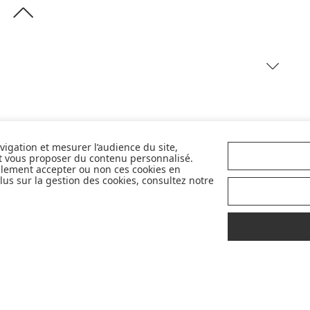
avigation et mesurer l’audience du site,
marque Ki ET LA a vu le jour ! Spécialisés dans la protection
et vous proposer du contenu personnalisé.
t des lunettes de soleil de la naissance jusqu'à 6 ans. Elles
llement accepter ou non ces cookies en
us sur la gestion des cookies, consultez notre
ragiles de votre enfant des rayons de soleil. Les lunettes Ki
ans de nombreux modèles et différentes tailles et couleurs
s les bébés. Les
lunettes de soleil bébé
sont les accessoires
r pour les beaux jours !
DÉCOUVRIR LA MARQUE