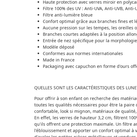
Haute protection avec verres miroir en polyca
Filtre 100% des UV : Anti-UVA, Anti-UVB, Anti-
Filtre anti-lumière bleue
Confort optimal grâce aux branches fines et l
Aucune pression sur les tempes, les oreilles o
Branches courtes adaptées à la position allo
Entrée de nez spécifique pour la morphologi
Modèle déposé
Conformes aux normes internationales
Made in France
Packaging avec capuchon en forme d'ours off
QUELLES SONT LES CARACTÉRISTIQUES DES LUNET
Pour offrir à son enfant on recherche des matériaux
toutes les qualités nécessaires pour être la paire 
confortable, look si mignon, matériaux de qualité, 
En effet, les verres de hauteur 3,2 cm, filtrent 10
qu'ils offrent une protection maximale. Un filtre a
l'éblouissement et apporter un confort optimal à 
d'avaler les petites pièces métalliques et vendue