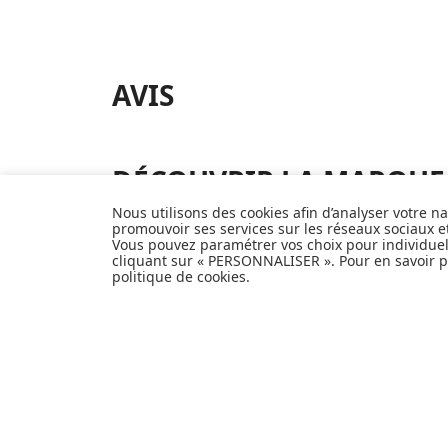
AVIS
DÉCOUVRIR LA MARQUE
Nous utilisons des cookies afin d’analyser votre n
C'est en 2010 que la 
promouvoir ses services sur les réseaux sociaux 
solaire, ils proposen
Vous pouvez paramétrer vos choix pour individue
cliquant sur « PERSONNALISER ». Pour en savoir pl
protègeront les yeux f
politique de cookies
.
et La se déclinent d
pour s’adapter à tou
indispensables à avoi