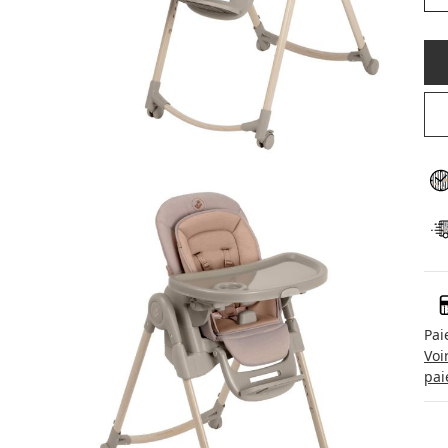
Pai
Voi
pai