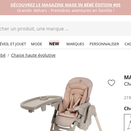
DÉCOUVREZ LE MAGAZINE MADE IN BÉBÉ ÉDITION #05
Grandir dehors : Premières aventures en famille !
ÉVEIL ET JOUET
MODE
MARQUES
PERSONNALISER
CA
ébé
Chaise haute évolutive
MA
Cha
219
Cho