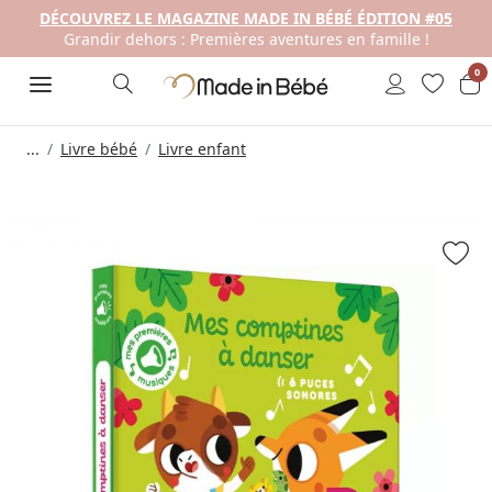
DÉCOUVREZ LE MAGAZINE MADE IN BÉBÉ ÉDITION #05
Grandir dehors : Premières aventures en famille !
0
...
Livre bébé
Livre enfant