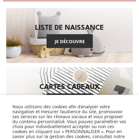
LISTE DE NAISSANCE
JE DÉCOUVRE
CARTES CADEAUX
JE DÉCOUVRE
Nous utilisons des cookies afin d’analyser votre
navigation et mesurer l’audience du site, promouvoir
ses services sur les réseaux sociaux et vous proposer
du contenu personnalisé. Vous pouvez paramétrer vos
choix pour individuellement accepter ou non ces
Pionnier du WEB, leader français de la distribution
cookies en cliquant sur « PERSONNALISER ». Pour en
sélective en puériculture depuis plus de 15 ans,
savoir plus sur la gestion des cookies, consultez notre