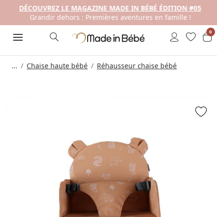
DÉCOUVREZ LE MAGAZINE MADE IN BÉBÉ ÉDITION #05
Grandir dehors : Premières aventures en famille !
0
...
Chaise haute bébé
Réhausseur chaise bébé