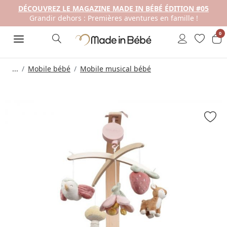
DÉCOUVREZ LE MAGAZINE MADE IN BÉBÉ ÉDITION #05
Grandir dehors : Premières aventures en famille !
0
...
Mobile bébé
Mobile musical bébé