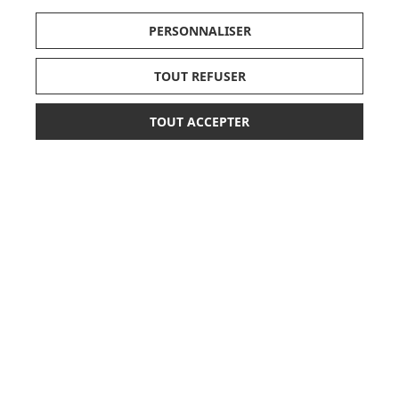
PERSONNALISER
SUIVEZ NOS ACTUS,
TOUT REFUSER
NOUVEAUTÉS, OFFRES...
TOUT ACCEPTER
OK
34,90 €
AJOUTER AU PANIER
LISTE DE NAISSANCE
JE DÉCOUVRE