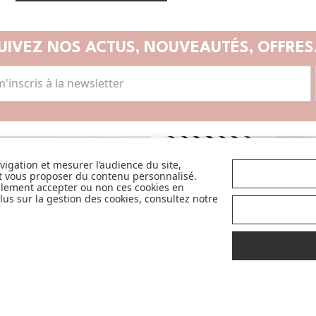
UIVEZ NOS ACTUS,
NOUVEAUTÉS, OFFRES.
avigation et mesurer l’audience du site,
SANCE
CA
et vous proposer du contenu personnalisé.
llement accepter ou non ces cookies en
us sur la gestion des cookies, consultez notre
Avec pour objectif d'accompagner et de
faciliter la vie des parents et futurs
parents, nous sélectionnons avec exigence
et qualité pour vous en permanence les
plus belles marques de la puériculture. Et