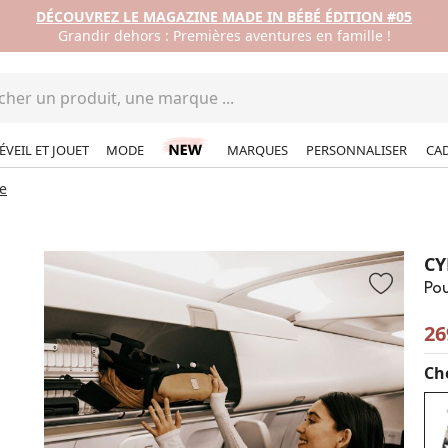
DÉCOUVREZ LE MAGAZINE MADE IN BÉBÉ ÉDITION #05
Grandir dehors : Premières aventures en famille !
ÉVEIL ET JOUET
MODE
MARQUES
PERSONNALISER
CA
e
CY
Pou
26
Cho