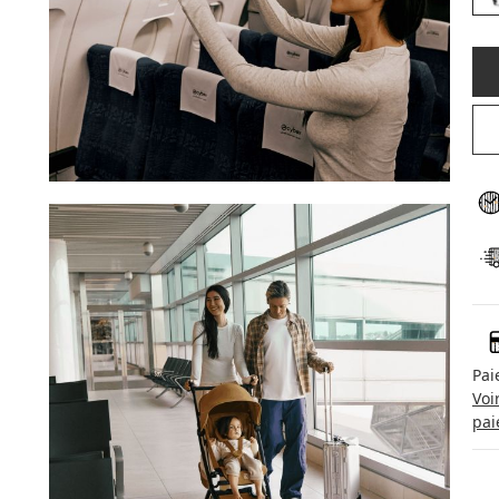
Pai
Voi
pai