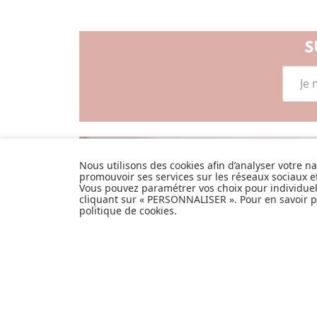
S
Nous utilisons des cookies afin d’analyser votre n
LISTE DE NAIS
promouvoir ses services sur les réseaux sociaux 
Vous pouvez paramétrer vos choix pour individue
JE DÉCOUVRE
cliquant sur « PERSONNALISER ». Pour en savoir pl
politique de cookies
.
Pionnier du WEB, leader français de la
distribution sélective en puériculture
depuis plus de 15 ans, Made In Bébé est
heureux d'accompagner chaque jour
parents, familles et enfants.