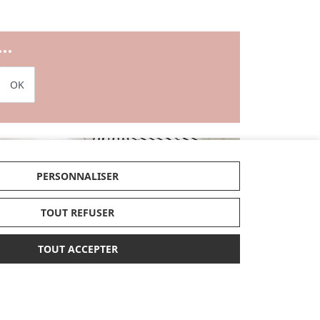
..
OK
RTES CADEAUX
PERSONNALISER
JE DÉCOUVRE
TOUT REFUSER
TOUT ACCEPTER
Enfin, retrouvez les dernières tendances et
articles exclusifs dans nos nouveautés et
bénéficiez de nos conseils d'experts
tendance et pratique et parcourez nos
guides d'achats et comparatifs produits