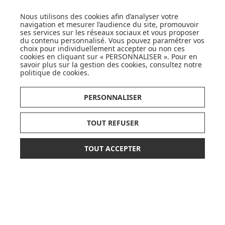
JE DÉCOUVRE
Nous utilisons des cookies afin d’analyser votre
navigation et mesurer l’audience du site, promouvoir
ses services sur les réseaux sociaux et vous proposer
du contenu personnalisé. Vous pouvez paramétrer vos
choix pour individuellement accepter ou non ces
cookies en cliquant sur « PERSONNALISER ». Pour en
savoir plus sur la gestion des cookies, consultez notre
politique de cookies
.
CARTES CADEAUX
PERSONNALISER
JE DÉCOUVRE
TOUT REFUSER
TOUT ACCEPTER
Pionnier du WEB, leader français de la distribution
13,50 €
26,90 €
AJOUTER AU PANIER
sélective en puériculture depuis plus de 15 ans,
dont 0,08 € d'éco-part
Made In Bébé est heureux d'accompagner chaque
jour parents, familles et enfants.
Avec sa boutique en ligne spécialisée dans la
puériculture, Made in Bébé vous propose plus de
20 000 références et une sélection de plus de 300
marques.