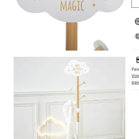
Pai
Voi
pai