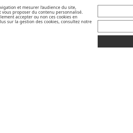
nous sommes fiers de vous proposer
également des marques partenaires
avigation et mesurer l’audience du site,
et vous proposer du contenu personnalisé.
sélectives et innovantes telles que Cybex,
llement accepter ou non ces cookies en
Nobodinoz, Liewood, Charlie Crane,
us sur la gestion des cookies, consultez notre
Babyzen, Stokke, etc...
Pour mieux vous accompagner dans vos
choix, retrouvez nos labels pour
sélectionner les meilleurs articles pour
votre bébé : Made in France, Greenable,
Premium...
LIVRAISON
CONSEILS
OFFERTE
D'
EXPERTS