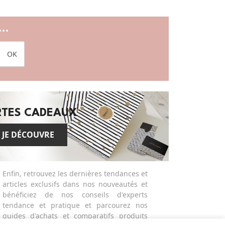
..
OK
RTES CADEAUX
JE DÉCOUVRE
Enfin, retrouvez les dernières tendances et
articles exclusifs dans nos nouveautés et
bénéficiez de nos conseils d'experts
tendance et pratique et parcourez nos
guides d'achats et comparatifs produits