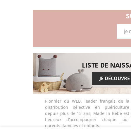
S
LISTE DE NAIS
JE DÉCOUVRE
Pionnier du WEB, leader français de la
distribution sélective en puériculture
depuis plus de 15 ans, Made In Bébé est
heureux d'accompagner chaque jour
parents, familles et enfants.