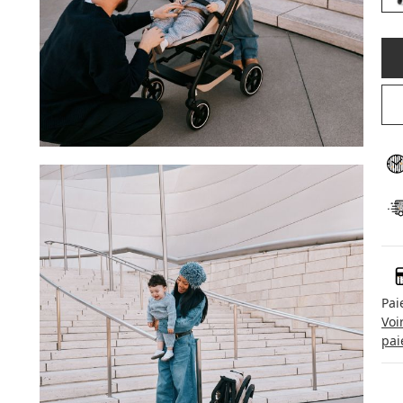
Pai
Voi
pai