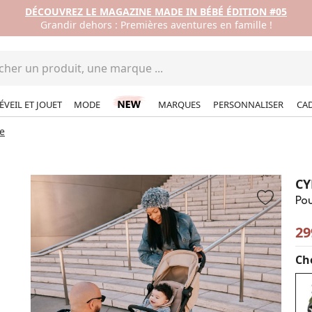
DÉCOUVREZ LE MAGAZINE MADE IN BÉBÉ ÉDITION #05
Grandir dehors : Premières aventures en famille !
ÉVEIL ET JOUET
MODE
MARQUES
PERSONNALISER
CA
e
CY
Po
29
Cho