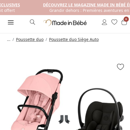
DÉCOUVREZ LE MAGAZINE MADE IN BÉBÉ ÉDITION #05
Grandir dehors : Premières aventures en famille !
0
...
Poussette duo
Poussette duo Siège Auto