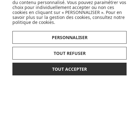
DÉCOUVRIR LA MARQUE
du contenu personnalisé. Vous pouvez paramétrer vos
choix pour individuellement accepter ou non ces
cookies en cliquant sur « PERSONNALISER ». Pour en
savoir plus sur la gestion des cookies, consultez notre
politique de cookies
.
PERSONNALISER
SUIVEZ NOS ACTUS,
NOUVEAUTÉS, OFFRES...
TOUT REFUSER
OK
TOUT ACCEPTER
*
379,00 €
498,90 €
AJOUTER AU PANIER
ou paiement
3 x 126,33 €
sans frais
LISTE DE NAISSANCE
JE DÉCOUVRE