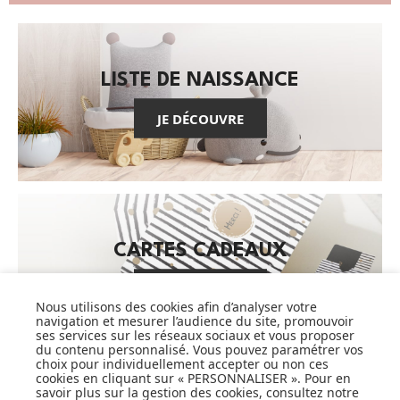
LISTE DE NAISSANCE
JE DÉCOUVRE
CARTES CADEAUX
JE DÉCOUVRE
Nous utilisons des cookies afin d’analyser votre
navigation et mesurer l’audience du site, promouvoir
ses services sur les réseaux sociaux et vous proposer
du contenu personnalisé. Vous pouvez paramétrer vos
choix pour individuellement accepter ou non ces
Pionnier du WEB, leader français de la distribution
cookies en cliquant sur « PERSONNALISER ». Pour en
sélective en puériculture depuis plus de 15 ans,
savoir plus sur la gestion des cookies, consultez notre