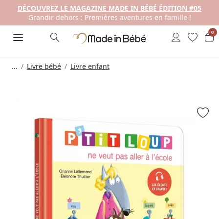
DÉCOUVREZ LE MAGAZINE MADE IN BÉBÉ ÉDITION #05
Grandir dehors : Premières aventures en famille !
0
...
Livre bébé
Livre enfant