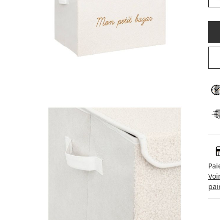
Pai
Voi
pai