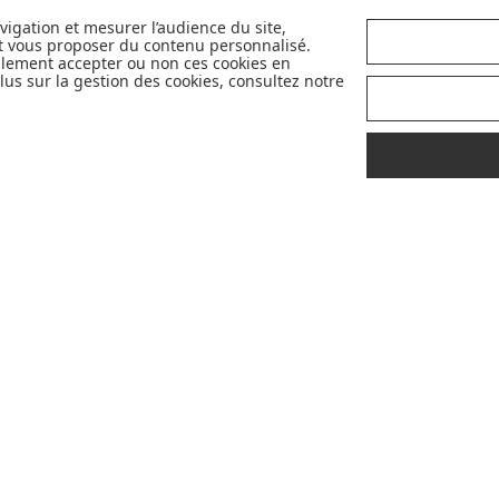
sélectionner les meilleurs articles pour
avigation et mesurer l’audience du site,
votre bébé : Made in France, Greenable,
et vous proposer du contenu personnalisé.
Premium...
llement accepter ou non ces cookies en
us sur la gestion des cookies, consultez notre
LIVRAISON
CONSEILS
OFFERTE
D'
EXPERTS
À PROPOS DE MADE IN BÉBÉ
CONSEILS
Qui sommes-nous ?
Bien choisir son siège auto
Avis
Les indispensables selon l'âge de vo