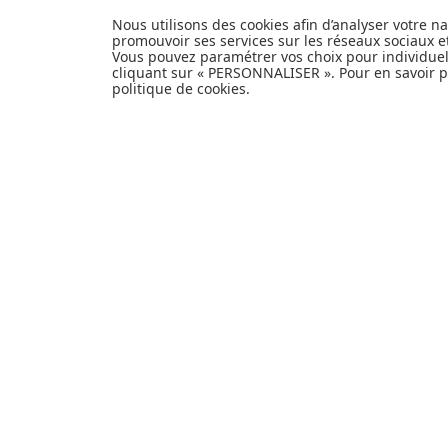
notre univers et articles de produits de
Nous utilisons des cookies afin d’analyser votre n
puériculture, équipement bébé, hygiène
promouvoir ses services sur les réseaux sociaux 
et nécessaire de toilette, alimentation et
Vous pouvez paramétrer vos choix pour individue
repas, sécurité de l'enfant, poussettes,
cliquant sur « PERSONNALISER ». Pour en savoir pl
politique de cookies
.
mobilier et décoration pour la chambre de
bébé, jouets d'éveil et autres cadeaux de
naissance...
EXPÉDITION
PERSONNALISER
EN
24H
INFORMATIONS
Livraison et retours
Paiement sécurisé
Confidentialité
Foire aux questions
Personnaliser les cookies
Politique de cookies