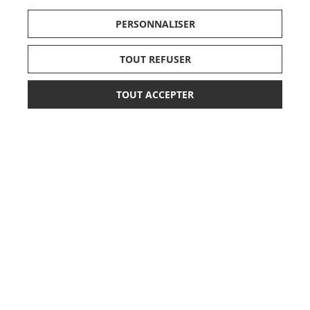
PERSONNALISER
TOUT REFUSER
LISTE DE NAISSANCE
TOUT ACCEPTER
*
218,90 €
AJOUTER AU PANIER
JE DÉCOUVRE
ou paiement
3 x 72,97 €
sans frais
CARTES CADEAUX
JE DÉCOUVRE