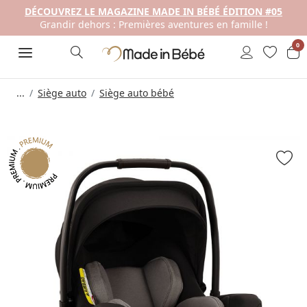
DÉCOUVREZ LE MAGAZINE MADE IN BÉBÉ ÉDITION #05
Grandir dehors : Premières aventures en famille !
0
...
Siège auto
Siège auto bébé