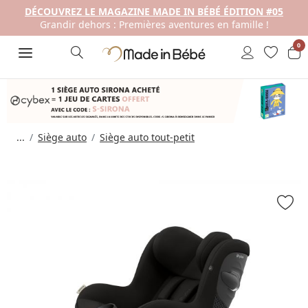
DÉCOUVREZ LE MAGAZINE MADE IN BÉBÉ ÉDITION #05
Grandir dehors : Premières aventures en famille !
0
...
Siège auto
Siège auto tout-petit