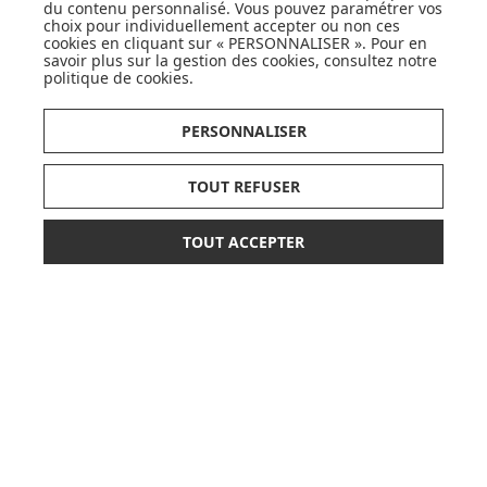
du contenu personnalisé. Vous pouvez paramétrer vos
choix pour individuellement accepter ou non ces
cookies en cliquant sur « PERSONNALISER ». Pour en
savoir plus sur la gestion des cookies, consultez notre
SUIVEZ NOS ACTUS,
politique de cookies
.
NOUVEAUTÉS, OFFRES...
PERSONNALISER
OK
TOUT REFUSER
TOUT ACCEPTER
*
299,90 €
AJOUTER AU PANIER
LISTE DE NAISSANCE
ou paiement
3 x 99,97 €
sans frais
JE DÉCOUVRE