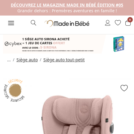
DÉCOUVREZ LE MAGAZINE MADE IN BÉBÉ ÉDITION #05
Grandir dehors : Premières aventures en famille !
0
...
Siège auto
Siège auto tout-petit