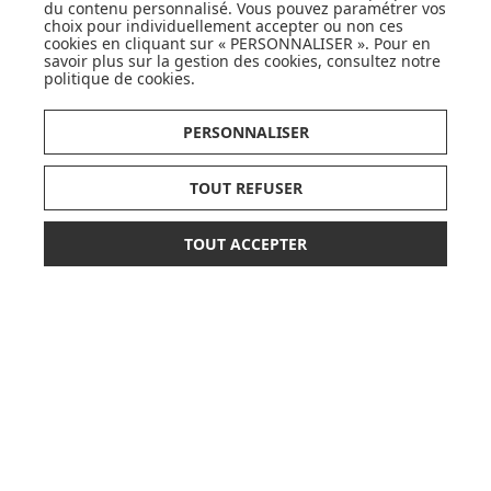
du contenu personnalisé. Vous pouvez paramétrer vos
choix pour individuellement accepter ou non ces
cookies en cliquant sur « PERSONNALISER ». Pour en
savoir plus sur la gestion des cookies, consultez notre
politique de cookies
.
DÉCOUVRIR LA MARQUE
PERSONNALISER
TOUT REFUSER
TOUT ACCEPTER
*
SUIVEZ NOS ACTUS,
378,90 €
AJOUTER AU PANIER
NOUVEAUTÉS, OFFRES...
ou paiement
3 x 126,30 €
sans frais
OK
LISTE DE NAISSANCE