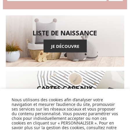
LISTE DE NAISSANCE
JE DÉCOUVRE
CARTES CADEAUX
Nous utilisons des cookies afin d’analyser votre
JE DÉCOUVRE
navigation et mesurer l’audience du site, promouvoir
ses services sur les réseaux sociaux et vous proposer
du contenu personnalisé. Vous pouvez paramétrer vos
choix pour individuellement accepter ou non ces
cookies en cliquant sur « PERSONNALISER ». Pour en
savoir plus sur la gestion des cookies, consultez notre
Pionnier du WEB, leader français de la distribution