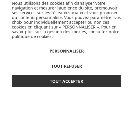
Nous utilisons des cookies afin d’analyser votre
navigation et mesurer l’audience du site, promouvoir
JE DÉCOUVRE
ses services sur les réseaux sociaux et vous proposer
du contenu personnalisé. Vous pouvez paramétrer vos
choix pour individuellement accepter ou non ces
cookies en cliquant sur « PERSONNALISER ». Pour en
savoir plus sur la gestion des cookies, consultez notre
politique de cookies
.
PERSONNALISER
CARTES CADEAUX
JE DÉCOUVRE
TOUT REFUSER
TOUT ACCEPTER
16,90 €
19,90 €
AJOUTER AU PANIER
Pionnier du WEB, leader français de la distribution
sélective en puériculture depuis plus de 15 ans,
Made In Bébé est heureux d'accompagner chaque
jour parents, familles et enfants.
Avec sa boutique en ligne spécialisée dans la
puériculture, Made in Bébé vous propose plus de
20 000 références et une sélection de plus de 300