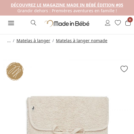
DÉCOUVREZ LE MAGAZINE MADE IN BÉBÉ ÉDITION #05
Grandir dehors : Premières aventures en famille !
0
...
Matelas à langer
Matelas à langer nomade