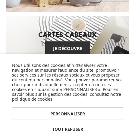
CARTES CADEAUX
JE DÉCOUVRE
Nous utilisons des cookies afin d’analyser votre
navigation et mesurer l’audience du site, promouvoir
ses services sur les réseaux sociaux et vous proposer
Pionnier du WEB, leader français de la distribution
du contenu personnalisé. Vous pouvez paramétrer vos
sélective en puériculture depuis plus de 15 ans,
choix pour individuellement accepter ou non ces
cookies en cliquant sur « PERSONNALISER ». Pour en
Made In Bébé est heureux d'accompagner chaque
savoir plus sur la gestion des cookies, consultez notre
jour parents, familles et enfants.
politique de cookies
.
Avec sa boutique en ligne spécialisée dans la
puériculture, Made in Bébé vous propose plus de
PERSONNALISER
20 000 références et une sélection de plus de 300
marques.
Que ce soit pour préparer l'arrivée d'un heureux
TOUT REFUSER
événement ou faire plaisir à vos proches et à vous-