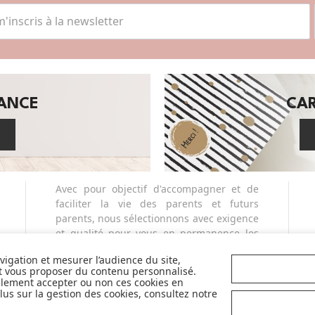
SANCE
CA
Avec pour objectif d'accompagner et de
faciliter la vie des parents et futurs
parents, nous sélectionnons avec exigence
et qualité pour vous en permanence les
plus belles marques de la puériculture. Et
avigation et mesurer l’audience du site,
nous sommes fiers de vous proposer
et vous proposer du contenu personnalisé.
également des marques partenaires
llement accepter ou non ces cookies en
sélectives et innovantes telles que Cybex,
us sur la gestion des cookies, consultez notre
Nobodinoz, Liewood, Charlie Crane,