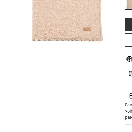
Pai
Voi
pai