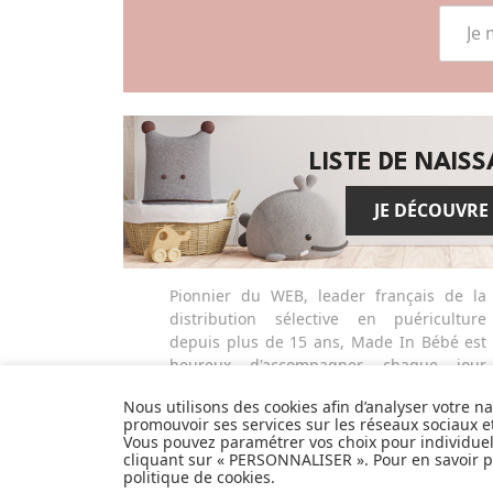
LISTE DE NAIS
JE DÉCOUVRE
Pionnier du WEB, leader français de la
distribution sélective en puériculture
depuis plus de 15 ans, Made In Bébé est
heureux d'accompagner chaque jour
parents, familles et enfants.
Nous utilisons des cookies afin d’analyser votre n
Avec sa boutique en ligne spécialisée
promouvoir ses services sur les réseaux sociaux 
dans la puériculture, Made in Bébé vous
Vous pouvez paramétrer vos choix pour individue
propose plus de 20 000 références et une
cliquant sur « PERSONNALISER ». Pour en savoir pl
politique de cookies
.
sélection de plus de 300 marques.