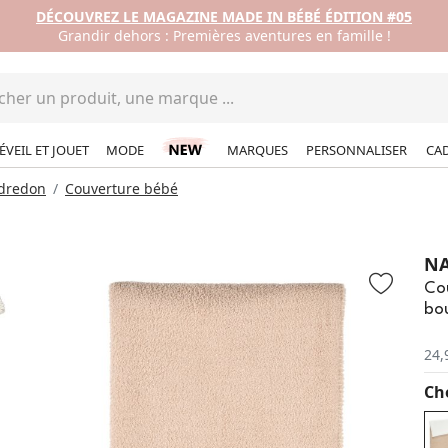
DÉCOUVREZ LE MAGAZINE MADE IN BÉBÉ ÉDITION #05
Grandir dehors : Premières aventures en famille !
ÉVEIL ET JOUET
MODE
MARQUES
PERSONNALISER
CA
édredon
Couverture bébé
N
Co
bou
24,
Cho