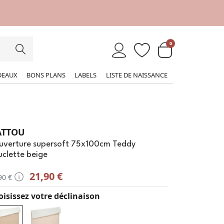
0
DEAUX
BONS PLANS
LABELS
LISTE DE NAISSANCE
ATTOU
uverture supersoft 75x100cm Teddy
clette beige
21,90 €
90 €
isissez votre déclinaison