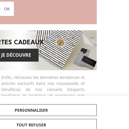
OK
RTES CADEAUX
JE DÉCOUVRE
Enfin, retrouvez les dernières tendances et
articles exclusifs dans nos nouveautés et
bénéficiez de nos conseils d'experts
tendance et pratique et parcourez nos
guides d'achats et comparatifs produits
actualisés dans notre magazine dédié.
PERSONNALISER
Made in Bébé propose des services
différenciants et personnalisés comme la
TOUT REFUSER
broderie ou la gravure des produits ou