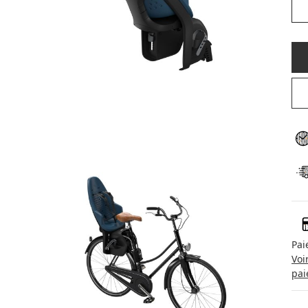
Pai
Voi
pai