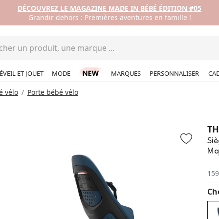
DÉCOUVREZ LE MAGAZINE MADE IN BÉBÉ ÉDITION #05
Grandir dehors : Premières aventures en famille !
ÉVEIL ET JOUET
MODE
MARQUES
PERSONNALISER
CA
é vélo
Porte bébé vélo
TH
Siè
Maj
159
Cho