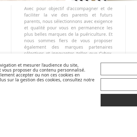
Avec pour objectif d'accompagner et de
faciliter la vie des parents et futurs
parents, nous sélectionnons avec exigence
et qualité pour vous en permanence les
plus belles marques de la puériculture. Et
nous sommes fiers de vous proposer
également des marques partenaires
sélectives et innovantes telles que Cybex,
Nobodinoz, Liewood, Charlie Crane,
avigation et mesurer l’audience du site,
Babyzen, Stokke, etc...
et vous proposer du contenu personnalisé.
Pour mieux vous accompagner dans vos
llement accepter ou non ces cookies en
choix, retrouvez nos labels pour
us sur la gestion des cookies, consultez notre
sélectionner les meilleurs articles pour
votre bébé : Made in France, Greenable,
Premium...