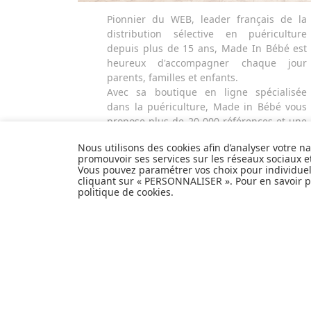
Pionnier du WEB, leader français de la
distribution sélective en puériculture
depuis plus de 15 ans, Made In Bébé est
heureux d'accompagner chaque jour
parents, familles et enfants.
Avec sa boutique en ligne spécialisée
dans la puériculture, Made in Bébé vous
propose plus de 20 000 références et une
sélection de plus de 300 marques.
Nous utilisons des cookies afin d’analyser votre n
Que ce soit pour préparer l'arrivée d'un
promouvoir ses services sur les réseaux sociaux 
heureux événement ou faire plaisir à vos
Vous pouvez paramétrer vos choix pour individue
proches et à vous-même, découvrez tout
cliquant sur « PERSONNALISER ». Pour en savoir pl
politique de cookies
.
notre univers et articles de produits de
puériculture, équipement bébé, hygiène
et nécessaire de toilette, alimentation et
repas, sécurité de l'enfant, poussettes,
mobilier et décoration pour la chambre de
bébé, jouets d'éveil et autres cadeaux de
naissance...