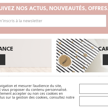
UIVEZ NOS ACTUS,
NOUVEAUTÉS, OFFRES.
SANCE
CA
Avec pour objectif d'accompagner et de
faciliter la vie des parents et futurs
avigation et mesurer l’audience du site,
parents, nous sélectionnons avec exigence
et vous proposer du contenu personnalisé.
et qualité pour vous en permanence les
llement accepter ou non ces cookies en
us sur la gestion des cookies, consultez notre
plus belles marques de la puériculture. Et
nous sommes fiers de vous proposer