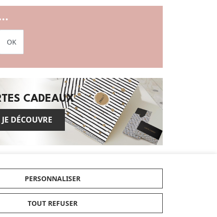
..
OK
RTES CADEAUX
JE DÉCOUVRE
Enfin, retrouvez les dernières tendances et
articles exclusifs dans nos nouveautés et
bénéficiez de nos conseils d'experts
PERSONNALISER
tendance et pratique et parcourez nos
guides d'achats et comparatifs produits
TOUT REFUSER
actualisés dans notre magazine dédié.