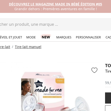
DÉCOUVREZ LE MAGAZINE MADE IN BÉBÉ ÉDITION #05
Grandir dehors : Premières aventures en famille !
ÉVEIL ET JOUET
MODE
MARQUES
PERSONNALISER
CA
ire-lait
Tire-lait manuel
TO
Tir
59,