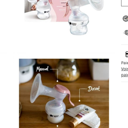
Pai
Voi
pai