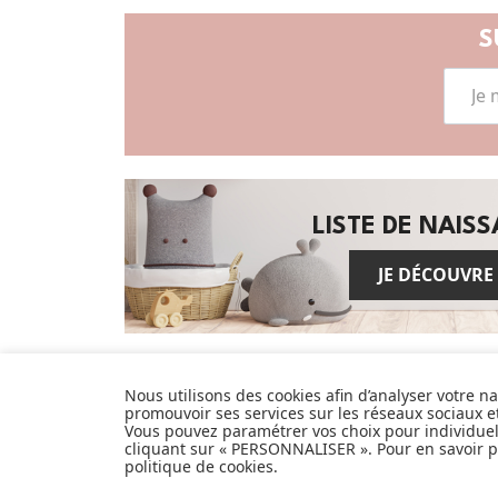
S
LISTE DE NAIS
JE DÉCOUVRE
Pionnier du WEB, leader français de la
distribution sélective en puériculture
Nous utilisons des cookies afin d’analyser votre n
depuis plus de 15 ans, Made In Bébé est
promouvoir ses services sur les réseaux sociaux 
heureux d'accompagner chaque jour
Vous pouvez paramétrer vos choix pour individue
cliquant sur « PERSONNALISER ». Pour en savoir pl
parents, familles et enfants.
politique de cookies
.
Avec sa boutique en ligne spécialisée