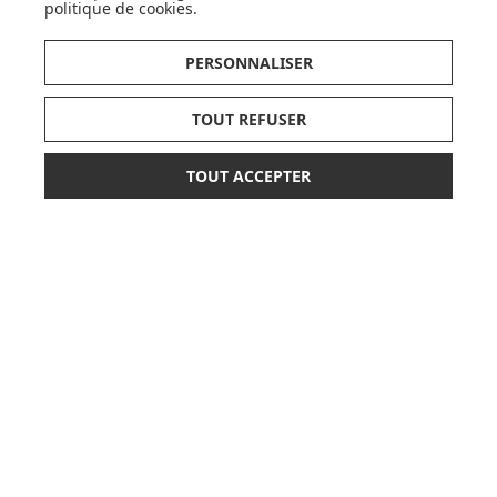
politique de cookies
.
PERSONNALISER
LISTE DE NAISSANCE
TOUT REFUSER
JE DÉCOUVRE
TOUT ACCEPTER
*
98,90 €
AJOUTER AU PANIER
ou paiement
3 x 32,97 €
sans frais
CARTES CADEAUX
JE DÉCOUVRE
Pionnier du WEB, leader français de la distribution
sélective en puériculture depuis plus de 15 ans,