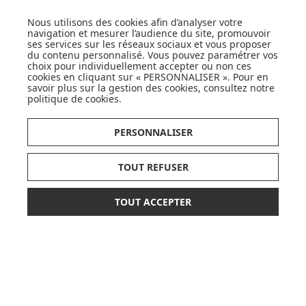
Nous utilisons des cookies afin d’analyser votre
navigation et mesurer l’audience du site, promouvoir
SUIVEZ NOS ACTUS,
ses services sur les réseaux sociaux et vous proposer
NOUVEAUTÉS, OFFRES...
du contenu personnalisé. Vous pouvez paramétrer vos
choix pour individuellement accepter ou non ces
cookies en cliquant sur « PERSONNALISER ». Pour en
OK
savoir plus sur la gestion des cookies, consultez notre
politique de cookies
.
PERSONNALISER
TOUT REFUSER
LISTE DE NAISSANCE
TOUT ACCEPTER
*
JE DÉCOUVRE
39,00 €
AJOUTER AU PANIER
ou paiement
3 x 13,00 €
sans frais