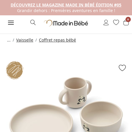
DÉCOUVREZ LE MAGAZINE MADE IN BÉBÉ ÉDITION #05
Grandir dehors : Premières aventures en famille !
0
...
Vaisselle
Coffret repas bébé