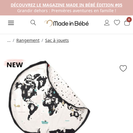
DÉCOUVREZ LE MAGAZINE MADE IN BÉBÉ ÉDITION #05
Grandir dehors : Premières aventures en famille !
0
...
Rangement
Sac à jouets