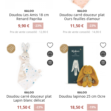
KALOO
KALOO
Doudou Les Amis 18 cm
Doudou carré douceur plat
Renard Paprika
Ours feuilles d'amour
9,90 €
11,50 €
-23%
-23%
Prix de vente conseillé : 12,90 €
Prix de vente conseillé : 14,90 €
KALOO
KALOO
Doudou carré douceur plat
Doudou lapinoo 25 cm Ocre
Lapin blanc délicat
11,50 €
18,50 €
-23%
-19%