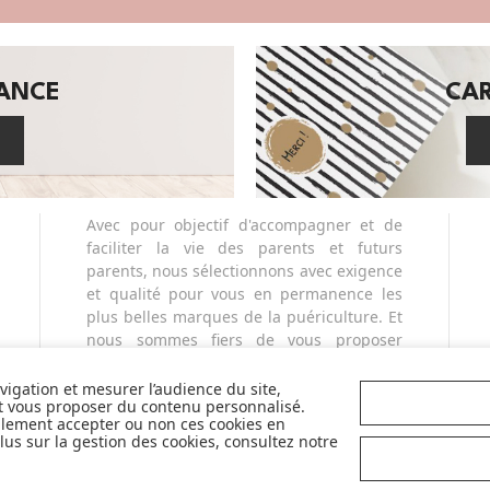
SANCE
CA
Avec pour objectif d'accompagner et de
faciliter la vie des parents et futurs
parents, nous sélectionnons avec exigence
et qualité pour vous en permanence les
plus belles marques de la puériculture. Et
nous sommes fiers de vous proposer
également des marques partenaires
sélectives et innovantes telles que Cybex,
avigation et mesurer l’audience du site,
et vous proposer du contenu personnalisé.
Nobodinoz, Liewood, Charlie Crane,
llement accepter ou non ces cookies en
Babyzen, Stokke, etc...
us sur la gestion des cookies, consultez notre
Pour mieux vous accompagner dans vos
choix, retrouvez nos labels pour