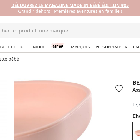
DÉCOUVREZ LE MAGAZINE MADE IN BÉBÉ ÉDITION #05
Grandir dehors : Premières aventures en famille !
ÉVEIL ET JOUET
MODE
MARQUES
PERSONNALISER
CA
ette bébé
BE
Ass
17,
Cho