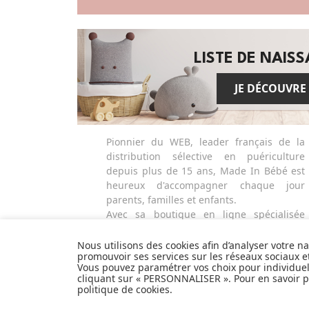
LISTE DE NAIS
JE DÉCOUVRE
Pionnier du WEB, leader français de la
distribution sélective en puériculture
depuis plus de 15 ans, Made In Bébé est
heureux d'accompagner chaque jour
parents, familles et enfants.
Avec sa boutique en ligne spécialisée
dans la puériculture, Made in Bébé vous
propose plus de 20 000 références et une
Nous utilisons des cookies afin d’analyser votre n
promouvoir ses services sur les réseaux sociaux 
sélection de plus de 300 marques.
Vous pouvez paramétrer vos choix pour individue
Que ce soit pour préparer l'arrivée d'un
cliquant sur « PERSONNALISER ». Pour en savoir pl
heureux événement ou faire plaisir à vos
politique de cookies
.
proches et à vous-même, découvrez tout