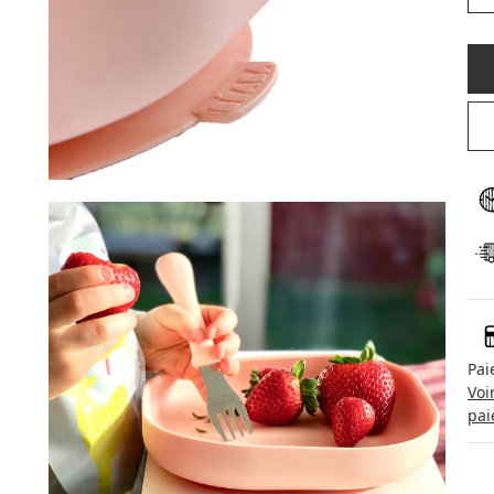
Pai
Voi
pai