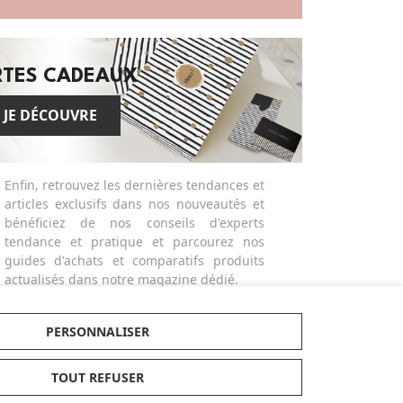
RTES CADEAUX
JE DÉCOUVRE
Enfin, retrouvez les dernières tendances et
articles exclusifs dans nos nouveautés et
bénéficiez de nos conseils d'experts
tendance et pratique et parcourez nos
guides d'achats et comparatifs produits
actualisés dans notre magazine dédié.
Made in Bébé propose des services
différenciants et personnalisés comme la
PERSONNALISER
broderie ou la gravure des produits ou
bien la possibilité de créer des listes de
naissances avec facilité. Alors n'hésitez
TOUT REFUSER
plus ! Personnalisez vos cadeaux ! Craquez