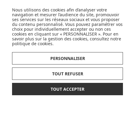
JE DÉCOUVRE
Nous utilisons des cookies afin d’analyser votre
navigation et mesurer l’audience du site, promouvoir
ses services sur les réseaux sociaux et vous proposer
du contenu personnalisé. Vous pouvez paramétrer vos
choix pour individuellement accepter ou non ces
cookies en cliquant sur « PERSONNALISER ». Pour en
savoir plus sur la gestion des cookies, consultez notre
politique de cookies
.
CARTES CADEAUX
PERSONNALISER
JE DÉCOUVRE
TOUT REFUSER
TOUT ACCEPTER
34,90 €
Pionnier du WEB, leader français de la distribution
AJOUTER AU PANIER
sélective en puériculture depuis plus de 15 ans,
Made In Bébé est heureux d'accompagner chaque
jour parents, familles et enfants.
Avec sa boutique en ligne spécialisée dans la
puériculture, Made in Bébé vous propose plus de
20 000 références et une sélection de plus de 300