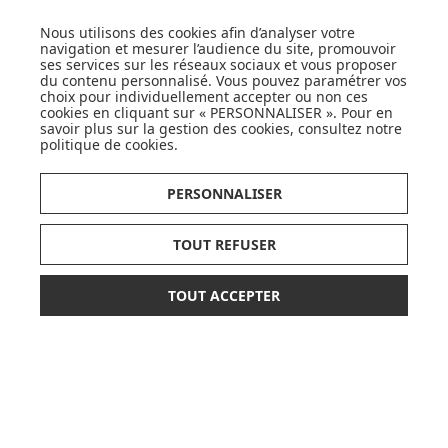
SUIVEZ NOS ACTUS,
NOUVEAUTÉS, OFFRES...
Nous utilisons des cookies afin d’analyser votre
navigation et mesurer l’audience du site, promouvoir
ses services sur les réseaux sociaux et vous proposer
OK
du contenu personnalisé. Vous pouvez paramétrer vos
choix pour individuellement accepter ou non ces
cookies en cliquant sur « PERSONNALISER ». Pour en
savoir plus sur la gestion des cookies, consultez notre
politique de cookies
.
PERSONNALISER
LISTE DE NAISSANCE
TOUT REFUSER
JE DÉCOUVRE
TOUT ACCEPTER
34,90 €
AJOUTER AU PANIER
CARTES CADEAUX
JE DÉCOUVRE