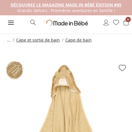
DÉCOUVREZ LE MAGAZINE MADE IN BÉBÉ ÉDITION #05
Grandir dehors : Premières aventures en famille !
0
...
Cape et sortie de bain
Cape de bain