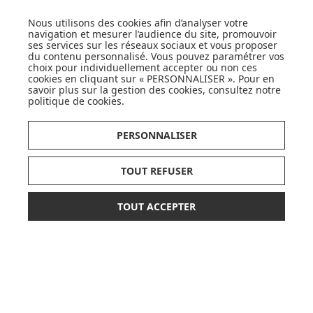
LISTE DE NAISSANCE
Nous utilisons des cookies afin d’analyser votre
JE DÉCOUVRE
navigation et mesurer l’audience du site, promouvoir
ses services sur les réseaux sociaux et vous proposer
du contenu personnalisé. Vous pouvez paramétrer vos
choix pour individuellement accepter ou non ces
cookies en cliquant sur « PERSONNALISER ». Pour en
savoir plus sur la gestion des cookies, consultez notre
politique de cookies
.
CARTES CADEAUX
PERSONNALISER
JE DÉCOUVRE
TOUT REFUSER
TOUT ACCEPTER
34,90 €
AJOUTER AU PANIER
dont 0,02 € d'éco-part
Pionnier du WEB, leader français de la distribution
sélective en puériculture depuis plus de 15 ans,
Made In Bébé est heureux d'accompagner chaque
jour parents, familles et enfants.
Avec sa boutique en ligne spécialisée dans la
puériculture, Made in Bébé vous propose plus de