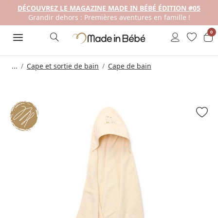
DÉCOUVREZ LE MAGAZINE MADE IN BÉBÉ ÉDITION #05
Grandir dehors : Premières aventures en famille !
0
...
Cape et sortie de bain
Cape de bain