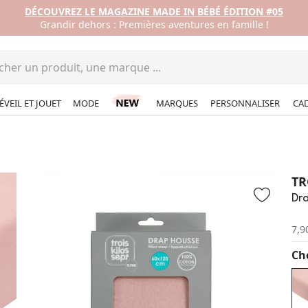
DÉCOUVREZ LE MAGAZINE MADE IN BÉBÉ ÉDITION #05
Grandir dehors : Premières aventures en famille !
ÉVEIL ET JOUET
MODE
MARQUES
PERSONNALISER
CA
TR
Dra
7,9
Cho