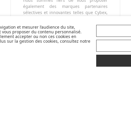
nous sommes fiers de vous proposer
également des marques partenaires
sélectives et innovantes telles que Cybex,
Nobodinoz, Liewood, Charlie Crane,
Babyzen, Stokke, etc...
avigation et mesurer l’audience du site,
Pour mieux vous accompagner dans vos
et vous proposer du contenu personnalisé.
llement accepter ou non ces cookies en
choix, retrouvez nos labels pour
us sur la gestion des cookies, consultez notre
sélectionner les meilleurs articles pour
votre bébé : Made in France, Greenable,
Premium...
LIVRAISON
CONSEILS
OFFERTE
D'
EXPERTS