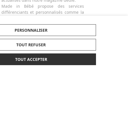
actualisés dans notre magazine dédié.
Made in Bébé propose des services
différenciants et personnalisés comme la
broderie ou la gravure des produits ou
bien la possibilité de créer des listes de
naissances avec facilité. Alors n'hésitez
PERSONNALISER
plus ! Personnalisez vos cadeaux ! Craquez
pour nos broderies et offrez un sac à dos,
TOUT REFUSER
un bavoir, un protège-carnet de santé ou
un doudou personnalisé avec le prénom
TOUT ACCEPTER
de l'enfant.
PAIEMENT
LABELS
SÉCURISÉ