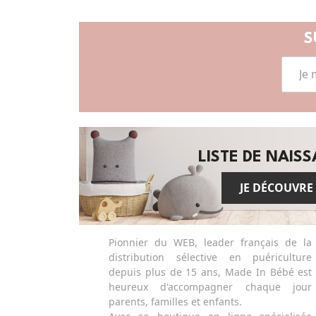
S
LISTE DE NAIS
JE DÉCOUVRE
Pionnier du WEB, leader français de la
distribution sélective en puériculture
depuis plus de 15 ans, Made In Bébé est
heureux d'accompagner chaque jour
parents, familles et enfants.