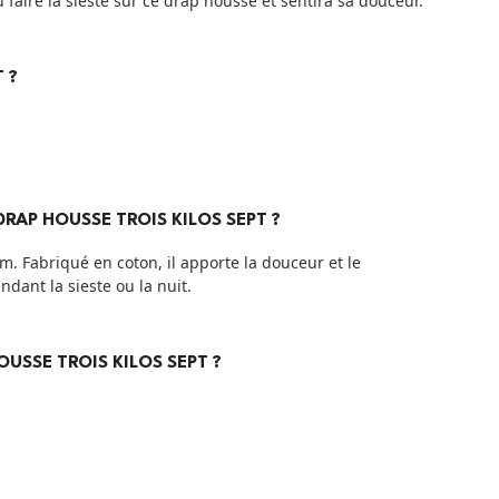
 faire la sieste sur ce drap housse et sentira sa douceur.
 ?
RAP HOUSSE TROIS KILOS SEPT ?
cm. Fabriqué en coton, il apporte la douceur et le
dant la sieste ou la nuit.
OUSSE TROIS KILOS SEPT ?