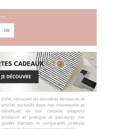
..
OK
RTES CADEAUX
JE DÉCOUVRE
Enfin, retrouvez les dernières tendances et
articles exclusifs dans nos nouveautés et
bénéficiez de nos conseils d'experts
tendance et pratique et parcourez nos
guides d'achats et comparatifs produits