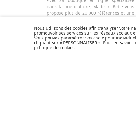
Avec sa boutique en ligne spécialisée
dans la puériculture, Made in Bébé vous
propose plus de 20 000 références et une
sélection de plus de 300 marques.
Que ce soit pour préparer l'arrivée d'un
Nous utilisons des cookies afin d’analyser votre n
heureux événement ou faire plaisir à vos
promouvoir ses services sur les réseaux sociaux 
Vous pouvez paramétrer vos choix pour individue
proches et à vous-même, découvrez tout
cliquant sur « PERSONNALISER ». Pour en savoir pl
notre univers et articles de produits de
politique de cookies
.
puériculture, équipement bébé, hygiène
et nécessaire de toilette, alimentation et
repas, sécurité de l'enfant, poussettes,
mobilier et décoration pour la chambre de
bébé, jouets d'éveil et autres cadeaux de
naissance...
EXPÉDITION
PERSONNALISER
EN
24H