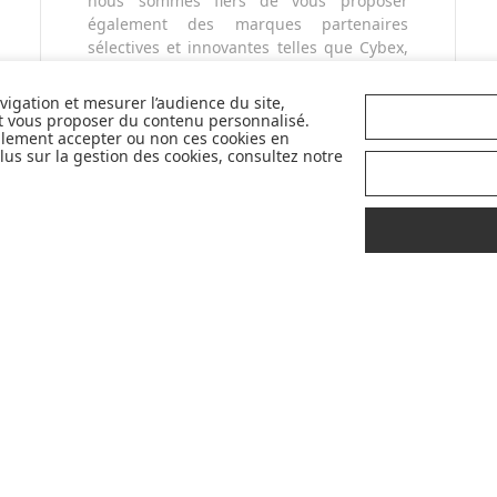
nous sommes fiers de vous proposer
également des marques partenaires
sélectives et innovantes telles que Cybex,
Nobodinoz, Liewood, Charlie Crane,
Babyzen, Stokke, etc...
avigation et mesurer l’audience du site,
Pour mieux vous accompagner dans vos
et vous proposer du contenu personnalisé.
llement accepter ou non ces cookies en
choix, retrouvez nos labels pour
us sur la gestion des cookies, consultez notre
sélectionner les meilleurs articles pour
votre bébé : Made in France, Greenable,
Premium...
LIVRAISON
CONSEILS
OFFERTE
D'
EXPERTS