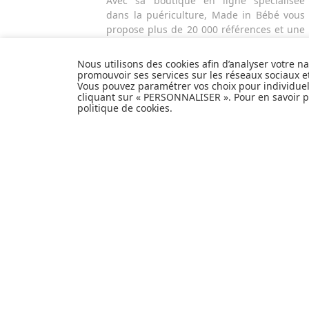
Avec sa boutique en ligne spécialisée
dans la puériculture, Made in Bébé vous
propose plus de 20 000 références et une
sélection de plus de 300 marques.
Que ce soit pour préparer l'arrivée d'un
Nous utilisons des cookies afin d’analyser votre n
heureux événement ou faire plaisir à vos
promouvoir ses services sur les réseaux sociaux 
Vous pouvez paramétrer vos choix pour individue
proches et à vous-même, découvrez tout
cliquant sur « PERSONNALISER ». Pour en savoir pl
notre univers et articles de produits de
politique de cookies
.
puériculture, équipement bébé, hygiène
et nécessaire de toilette, alimentation et
repas, sécurité de l'enfant, poussettes,
mobilier et décoration pour la chambre de
bébé, jouets d'éveil et autres cadeaux de
naissance...
EXPÉDITION
PERSONNALISER
EN
24H