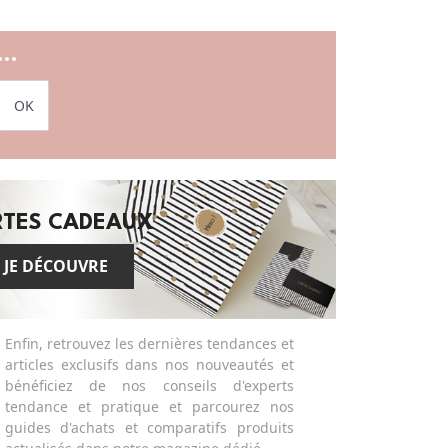
..
OK
RTES CADEAUX
JE DÉCOUVRE
Enfin, retrouvez les dernières tendances et
articles exclusifs dans nos nouveautés et
bénéficiez de nos conseils d'experts
tendance et pratique et parcourez nos
guides d'achats et comparatifs produits