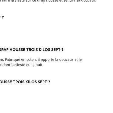
 faire la sieste sur ce drap housse et sentira sa douceur.
 ?
RAP HOUSSE TROIS KILOS SEPT ?
cm. Fabriqué en coton, il apporte la douceur et le
dant la sieste ou la nuit.
OUSSE TROIS KILOS SEPT ?