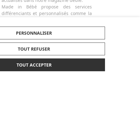
actualisés dans notre magazine dédié.
Made in Bébé propose des services
différenciants et personnalisés comme la
broderie ou la gravure des produits ou
bien la possibilité de créer des listes de
naissances avec facilité. Alors n'hésitez
PERSONNALISER
plus ! Personnalisez vos cadeaux ! Craquez
pour nos broderies et offrez un sac à dos,
TOUT REFUSER
un bavoir, un protège-carnet de santé ou
un doudou personnalisé avec le prénom
TOUT ACCEPTER
de l'enfant.
PAIEMENT
LABELS
SÉCURISÉ