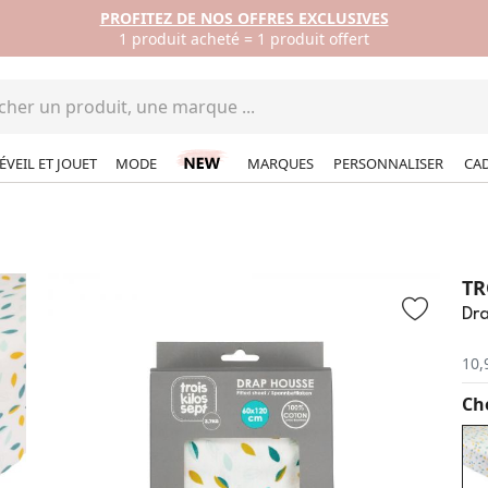
DÉCOUVREZ LE MAGAZINE MADE IN BÉBÉ ÉDITION #05
Grandir dehors : Premières aventures en famille !
ÉVEIL ET JOUET
MODE
MARQUES
PERSONNALISER
CA
TR
Dra
10,
Cho