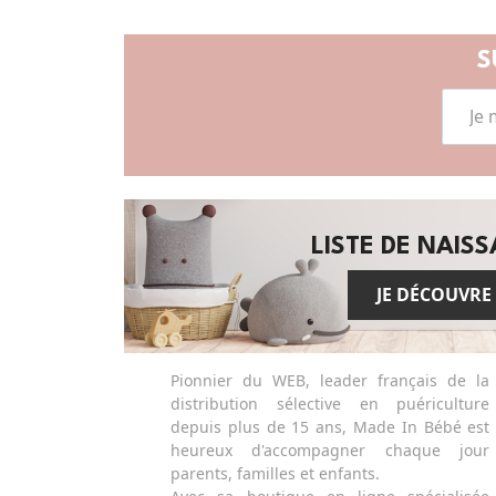
S
LISTE DE NAIS
JE DÉCOUVRE
Pionnier du WEB, leader français de la
distribution sélective en puériculture
depuis plus de 15 ans, Made In Bébé est
heureux d'accompagner chaque jour
parents, familles et enfants.