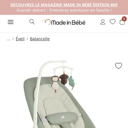
DÉCOUVREZ LE MAGAZINE MADE IN BÉBÉ ÉDITION #05
Grandir dehors : Premières aventures en famille !
0
...
Éveil
Balancelle