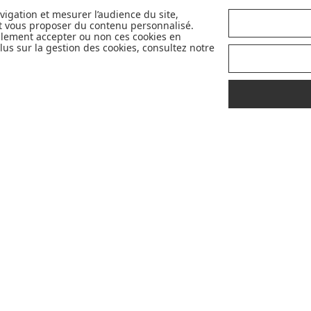
Avec pour objectif d'accompagner et de
avigation et mesurer l’audience du site,
et vous proposer du contenu personnalisé.
faciliter la vie des parents et futurs
llement accepter ou non ces cookies en
parents, nous sélectionnons avec exigence
us sur la gestion des cookies, consultez notre
et qualité pour vous en permanence les
plus belles marques de la puériculture. Et
nous sommes fiers de vous proposer
également des marques partenaires
sélectives et innovantes telles que Cybex,
Nobodinoz, Liewood, Charlie Crane,
Babyzen, Stokke, etc...
Pour mieux vous accompagner dans vos
choix, retrouvez nos labels pour
sélectionner les meilleurs articles pour
votre bébé : Made in France, Greenable,
Premium...