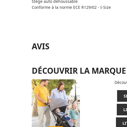
SIège auto déhoussable
Conforme à la norme ECE R129/02 - I-Size
AVIS
DÉCOUVRIR LA MARQUE
Découv
S
L
L