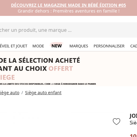
DÉCOUVREZ LE MAGAZINE MADE IN BÉBÉ ÉDITION #05
Grandir dehors : Premières aventures en famille !
ÉVEIL ET JOUET
MODE
MARQUES
PERSONNALISER
CA
iège auto
Siège auto enfant
JO
Siè
10