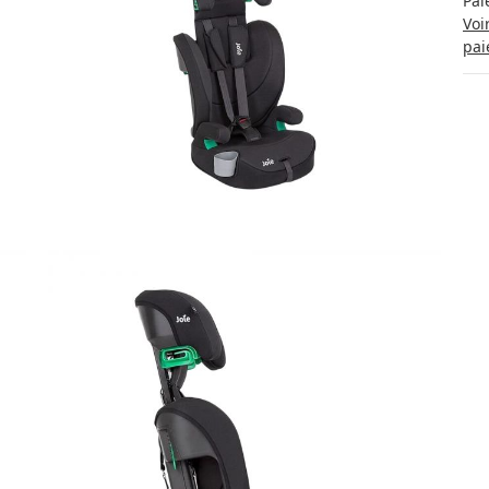
Pai
Voi
pai