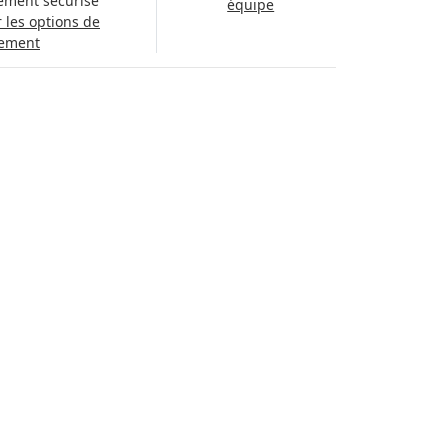
ement sécurisé
équipe
r les options de
ement