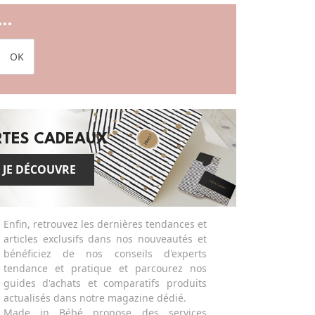
..
OK
RTES CADEAUX
JE DÉCOUVRE
Enfin, retrouvez les dernières tendances et
articles exclusifs dans nos nouveautés et
bénéficiez de nos conseils d'experts
tendance et pratique et parcourez nos
guides d'achats et comparatifs produits
actualisés dans notre magazine dédié.
Made in Bébé propose des services