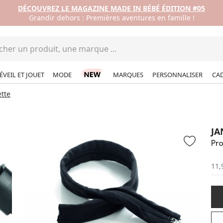
DÉCOUVREZ LE MAGAZINE MADE IN BÉBÉ ÉDITION #05
Grandir dehors : Premières aventures en famille !
ÉVEIL ET JOUET
MODE
MARQUES
PERSONNALISER
CA
tte
JA
Pro
11,