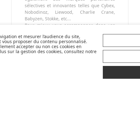
sélectives et innovantes telles que Cybex,
Nobodinoz, Liewood, Charlie Crane,
Babyzen, Stokke, etc...
Pour mieux vous accompagner dans vos
choix, retrouvez nos labels pour
avigation et mesurer l’audience du site,
sélectionner les meilleurs articles pour
et vous proposer du contenu personnalisé.
votre bébé : Made in France, Greenable,
llement accepter ou non ces cookies en
Premium...
us sur la gestion des cookies, consultez notre
LIVRAISON
CONSEILS
OFFERTE
D'
EXPERTS
À PROPOS DE MADE IN BÉBÉ
CONSEILS