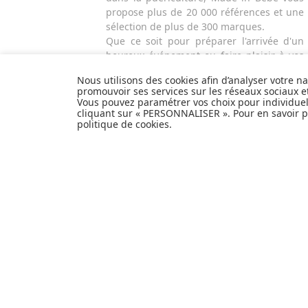
propose plus de 20 000 références et une
sélection de plus de 300 marques.
Que ce soit pour préparer l'arrivée d'un
heureux événement ou faire plaisir à vos
proches et à vous-même, découvrez tout
Nous utilisons des cookies afin d’analyser votre n
notre univers et articles de produits de
promouvoir ses services sur les réseaux sociaux 
puériculture, équipement bébé, hygiène
Vous pouvez paramétrer vos choix pour individue
et nécessaire de toilette, alimentation et
cliquant sur « PERSONNALISER ». Pour en savoir pl
politique de cookies
.
repas, sécurité de l'enfant, poussettes,
mobilier et décoration pour la chambre de
bébé, jouets d'éveil et autres cadeaux de
naissance...
EXPÉDITION
PERSONNALISER
EN
24H
INFORMATIONS