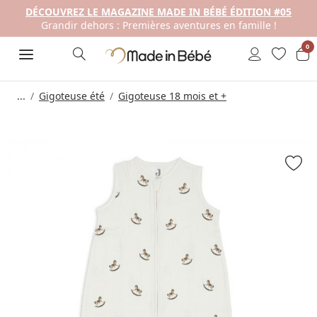
DÉCOUVREZ LE MAGAZINE MADE IN BÉBÉ ÉDITION #05
Grandir dehors : Premières aventures en famille !
0
...
Gigoteuse été
Gigoteuse 18 mois et +