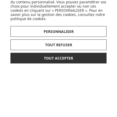
OK
du contenu personnalisé. Vous pouvez paramétrer vos
choix pour individuellement accepter ou non ces
cookies en cliquant sur « PERSONNALISER ». Pour en
savoir plus sur la gestion des cookies, consultez notre
politique de cookies
.
PERSONNALISER
LISTE DE NAISSANCE
TOUT REFUSER
JE DÉCOUVRE
TOUT ACCEPTER
42,00 €
44,90 €
AJOUTER AU PANIER
ou paiement
3 x 14,00 €
sans frais
CARTES CADEAUX
JE DÉCOUVRE