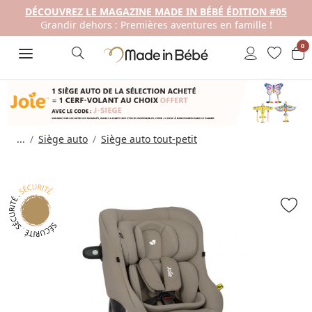
DÉCOUVREZ LE MAGAZINE MADE IN BÉBÉ ÉDITION #05
Grandir dehors : Premières aventures en famille !
0
...
Siège auto
Siège auto tout-petit