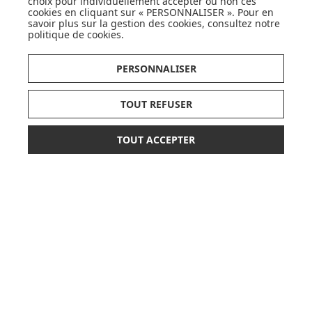
choix pour individuellement accepter ou non ces
cookies en cliquant sur « PERSONNALISER ». Pour en
savoir plus sur la gestion des cookies, consultez notre
SUIVEZ NOS ACTUS,
politique de cookies
.
NOUVEAUTÉS, OFFRES...
PERSONNALISER
OK
TOUT REFUSER
TOUT ACCEPTER
268,90 €
AJOUTER AU PANIER
LISTE DE NAISSANCE
ou paiement
3 x 89,63 €
sans frais
JE DÉCOUVRE
CARTES CADEAUX